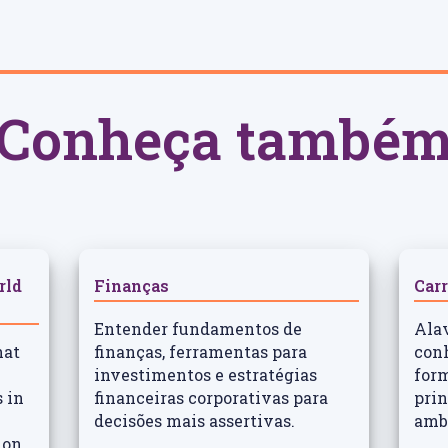
Conheça també
rld
Finanças
Carr
Entender fundamentos de
Alav
hat
finanças, ferramentas para
con
investimentos e estratégias
for
 in
financeiras corporativas para
prin
decisões mais assertivas.
ambi
ion,