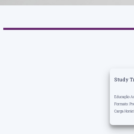
Study T
Educação A
Formato: Pre
Carga Horár